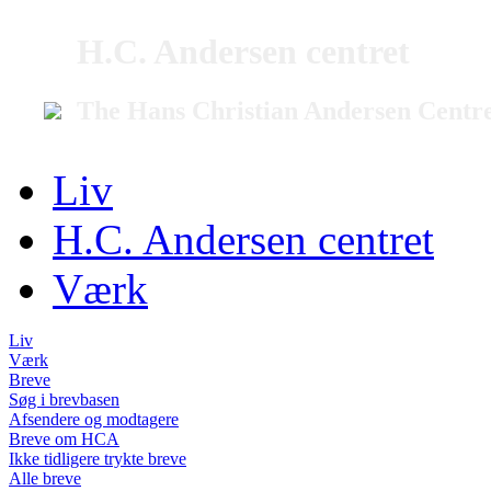
H.C. Andersen centret
The Hans Christian Andersen Centr
Liv
H.C. Andersen centret
Værk
Liv
Værk
Breve
Søg i brevbasen
Afsendere og modtagere
Breve om HCA
Ikke tidligere trykte breve
Alle breve