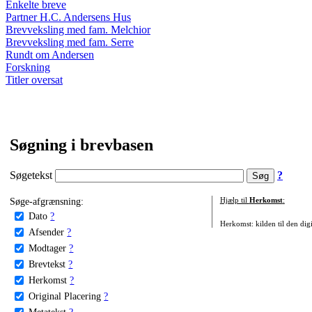
Enkelte breve
Partner H.C. Andersens Hus
Brevveksling med fam. Melchior
Brevveksling med fam. Serre
Rundt om Andersen
Forskning
Titler oversat
Søgning i brevbasen
Søgetekst
?
Søge-afgrænsning:
Hjælp til
Herkomst
:
Dato
?
Herkomst: kilden til den digi
Afsender
?
Modtager
?
Brevtekst
?
Herkomst
?
Original Placering
?
Metatekst
?