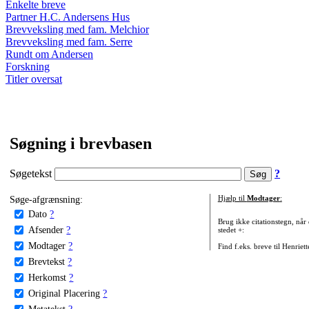
Enkelte breve
Partner H.C. Andersens Hus
Brevveksling med fam. Melchior
Brevveksling med fam. Serre
Rundt om Andersen
Forskning
Titler oversat
Søgning i brevbasen
Søgetekst
?
Søge-afgrænsning:
Hjælp til
Modtager
:
Dato
?
Brug ikke citationstegn, når
Afsender
?
stedet +:
Modtager
?
Find f.eks. breve til Henriet
Brevtekst
?
Herkomst
?
Original Placering
?
Metatekst
?