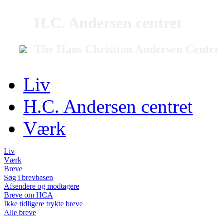
H.C. Andersen centret
The Hans Christian Andersen Centr
Liv
H.C. Andersen centret
Værk
Liv
Værk
Breve
Søg i brevbasen
Afsendere og modtagere
Breve om HCA
Ikke tidligere trykte breve
Alle breve