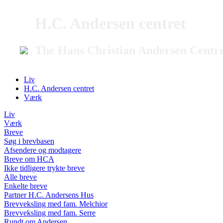
H.C. Andersen centret
The Hans Christian Andersen Centr
Liv
H.C. Andersen centret
Værk
Liv
Værk
Breve
Søg i brevbasen
Afsendere og modtagere
Breve om HCA
Ikke tidligere trykte breve
Alle breve
Enkelte breve
Partner H.C. Andersens Hus
Brevveksling med fam. Melchior
Brevveksling med fam. Serre
Rundt om Andersen