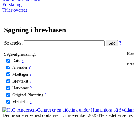
Forskning
Titler oversat
Søgning i brevbasen
Søgetekst
?
Søge-afgrænsning:
Hjæl
Dato
?
Herko
Afsender
?
Modtager
?
Brevtekst
?
Herkomst
?
Original Placering
?
Metatekst
?
Denne side er senest opdateret 13. november 2025 Netstedet er senest