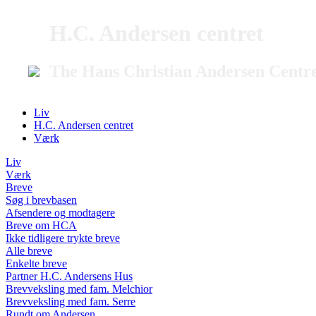
H.C. Andersen centret
The Hans Christian Andersen Centr
Liv
H.C. Andersen centret
Værk
Liv
Værk
Breve
Søg i brevbasen
Afsendere og modtagere
Breve om HCA
Ikke tidligere trykte breve
Alle breve
Enkelte breve
Partner H.C. Andersens Hus
Brevveksling med fam. Melchior
Brevveksling med fam. Serre
Rundt om Andersen