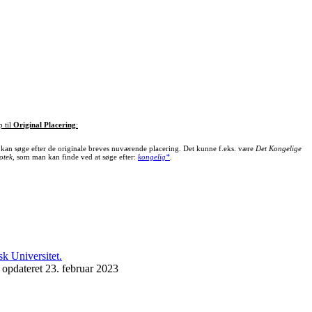
p til
Original Placering
:
kan søge efter de originale breves nuværende placering. Det kunne f.eks. være
Det Kongelige
otek
, som man kan finde ved at søge efter:
kongelig*
.
 opdateret 23. februar 2023