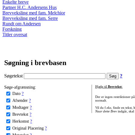
Enkelte breve
Partner H.C. Andersens Hus
Brevveksling med fam. Melchior
Brevveksling med fam. Serre
Rundt om Andersen
Forskning
Titler oversat
Søgning i brevbasen
Søgetekst
?
Søge-afgrænsning:
Hjælp til
Brevtekst
:
Dato
?
Der er ingen restriktioner p
Afsender
?
normalt.
Modtager
?
Vil du f.eks. finde en tekst,
Naar dette Brev
indgår, skal
Brevtekst
?
Herkomst
?
Original Placering
?
Metatekst
?