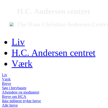
H.C. Andersen centret
The Hans Christian Andersen Centr
Liv
H.C. Andersen centret
Værk
Liv
Værk
Breve
Søg i brevbasen
Afsendere og modtagere
Breve om HCA
Ikke tidligere trykte breve
Alle breve