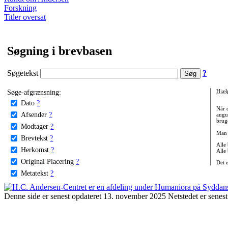
Forskning
Titler oversat
Søgning i brevbasen
Søgetekst
?
Søge-afgrænsning:
Hjæl
Dato
?
Når 
Afsender
?
augu
bruge
Modtager
?
Man 
Brevtekst
?
Alle
Herkomst
?
Alle
Original Placering
?
Det 
Metatekst
?
Denne side er senest opdateret 13. november 2025 Netstedet er senest