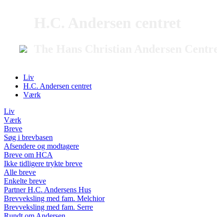
H.C. Andersen centret
The Hans Christian Andersen Centr
Liv
H.C. Andersen centret
Værk
Liv
Værk
Breve
Søg i brevbasen
Afsendere og modtagere
Breve om HCA
Ikke tidligere trykte breve
Alle breve
Enkelte breve
Partner H.C. Andersens Hus
Brevveksling med fam. Melchior
Brevveksling med fam. Serre
Rundt om Andersen