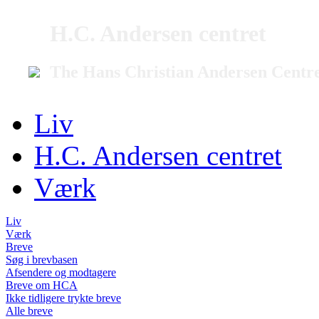
H.C. Andersen centret
The Hans Christian Andersen Centr
Liv
H.C. Andersen centret
Værk
Liv
Værk
Breve
Søg i brevbasen
Afsendere og modtagere
Breve om HCA
Ikke tidligere trykte breve
Alle breve