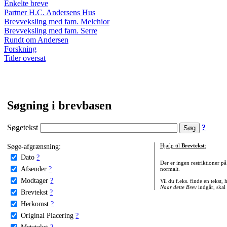
Enkelte breve
Partner H.C. Andersens Hus
Brevveksling med fam. Melchior
Brevveksling med fam. Serre
Rundt om Andersen
Forskning
Titler oversat
Søgning i brevbasen
Søgetekst
?
Søge-afgrænsning:
Hjælp til
Brevtekst
:
Dato
?
Der er ingen restriktioner p
Afsender
?
normalt.
Modtager
?
Vil du f.eks. finde en tekst,
Naar dette Brev
indgår, skal
Brevtekst
?
Herkomst
?
Original Placering
?
Metatekst
?