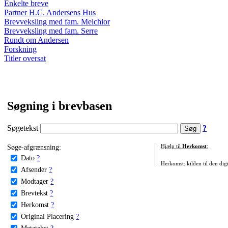
Enkelte breve
Partner H.C. Andersens Hus
Brevveksling med fam. Melchior
Brevveksling med fam. Serre
Rundt om Andersen
Forskning
Titler oversat
Søgning i brevbasen
Søgetekst
?
Søge-afgrænsning:
Hjælp til
Herkomst
:
Dato
?
Herkomst: kilden til den digi
Afsender
?
Modtager
?
Brevtekst
?
Herkomst
?
Original Placering
?
Metatekst
?