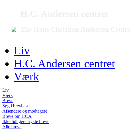
H.C. Andersen centret
The Hans Christian Andersen Centr
Liv
H.C. Andersen centret
Værk
Liv
Værk
Breve
Søg i brevbasen
Afsendere og modtagere
Breve om HCA
Ikke tidligere trykte breve
Alle breve