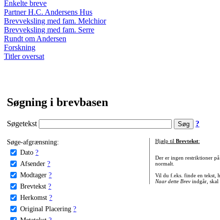
Enkelte breve
Partner H.C. Andersens Hus
Brevveksling med fam. Melchior
Brevveksling med fam. Serre
Rundt om Andersen
Forskning
Titler oversat
Søgning i brevbasen
Søgetekst
?
Søge-afgrænsning:
Hjælp til
Brevtekst
:
Dato
?
Der er ingen restriktioner p
Afsender
?
normalt.
Modtager
?
Vil du f.eks. finde en tekst,
Naar dette Brev
indgår, skal
Brevtekst
?
Herkomst
?
Original Placering
?
Metatekst
?