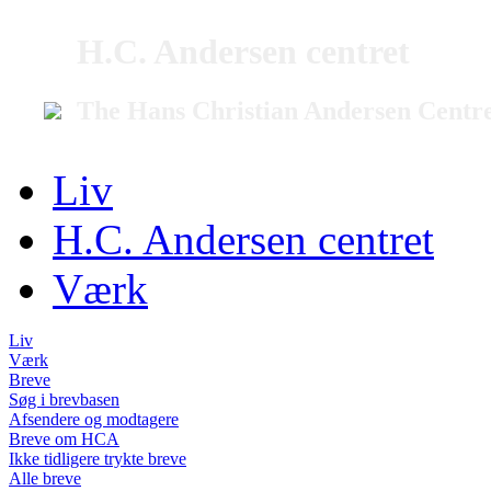
H.C. Andersen centret
The Hans Christian Andersen Centr
Liv
H.C. Andersen centret
Værk
Liv
Værk
Breve
Søg i brevbasen
Afsendere og modtagere
Breve om HCA
Ikke tidligere trykte breve
Alle breve