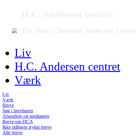
H.C. Andersen centret
The Hans Christian Andersen Centr
Liv
H.C. Andersen centret
Værk
Liv
Værk
Breve
Søg i brevbasen
Afsendere og modtagere
Breve om HCA
Ikke tidligere trykte breve
Alle breve