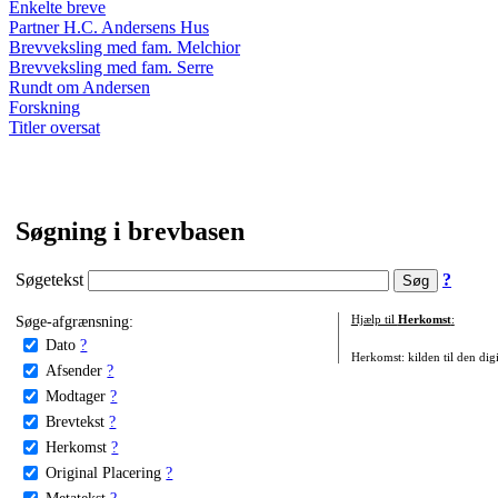
Enkelte breve
Partner H.C. Andersens Hus
Brevveksling med fam. Melchior
Brevveksling med fam. Serre
Rundt om Andersen
Forskning
Titler oversat
Søgning i brevbasen
Søgetekst
?
Søge-afgrænsning:
Hjælp til
Herkomst
:
Dato
?
Herkomst: kilden til den digi
Afsender
?
Modtager
?
Brevtekst
?
Herkomst
?
Original Placering
?
Metatekst
?