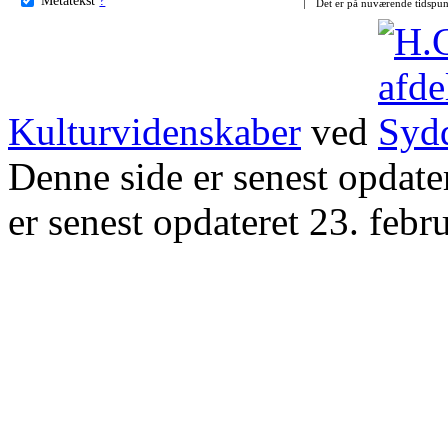
Det er på nuværende tidspun
Kulturvidenskaber
ved
Denne side er senest opdat
er senest opdateret 23. febr