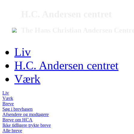
H.C. Andersen centret
The Hans Christian Andersen Centr
Liv
H.C. Andersen centret
Værk
Liv
Værk
Breve
Søg i brevbasen
Afsendere og modtagere
Breve om HCA
Ikke tidligere trykte breve
Alle breve