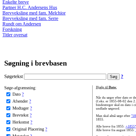
Enkelte breve
Partner H.C. Andersens Hus
Brevveksling med fam. Melchior
Brevveksling med fam. Serre
Rundt om Andersen
Forskning
Titler oversat
Søgning i brevbasen
Søgetekst
?
Søge-afgrænsning:
Hjælp til
Dato
:
Dato
?
Når du søger efter dato er
Afsender
?
(f.eks. er 1855-08-02 den 2
bindestreger skal en dato i c
Modtager
?
undlade søgeord.
Brevtekst
?
Man skal altså søge efter
"18
1855.
Herkomst
?
Alle breve fra 1855:
+1855
Original Placering
?
Alle breve fra august 1855:
Metatekst
?