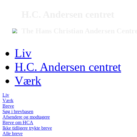
H.C. Andersen centret
The Hans Christian Andersen Centr
Liv
H.C. Andersen centret
Værk
Liv
Værk
Breve
Søg i brevbasen
Afsendere og modtagere
Breve om HCA
Ikke tidligere trykte breve
Alle breve