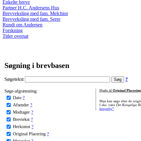
Enkelte breve
Partner H.C. Andersens Hus
Brevveksling med fam. Melchior
Brevveksling med fam. Serre
Rundt om Andersen
Forskning
Titler oversat
Søgning i brevbasen
Søgetekst
?
Søge-afgrænsning:
Hjælp til
Original Placering
Dato
?
Man kan søge efter de origi
Afsender
?
f.eks. være
Det Kongelige Bi
kongelig*
.
Modtager
?
Brevtekst
?
Herkomst
?
Original Placering
?
Metatekst
?