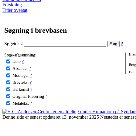
Forskning
Titler oversat
Søgning i brevbasen
Søgetekst
?
Søge-afgrænsning:
Hjæl
Dato
?
Brug 
Afsender
?
Find 
Modtager
?
Brevtekst
?
Herkomst
?
Original Placering
?
Metatekst
?
Denne side er senest opdateret 13. november 2025 Netstedet er senest