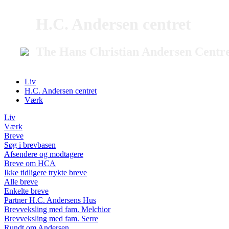
H.C. Andersen centret
The Hans Christian Andersen Centr
Liv
H.C. Andersen centret
Værk
Liv
Værk
Breve
Søg i brevbasen
Afsendere og modtagere
Breve om HCA
Ikke tidligere trykte breve
Alle breve
Enkelte breve
Partner H.C. Andersens Hus
Brevveksling med fam. Melchior
Brevveksling med fam. Serre
Rundt om Andersen