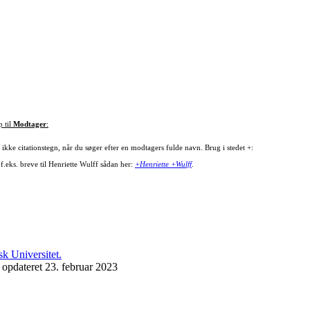
p til
Modtager
:
ikke citationstegn, når du søger efter en modtagers fulde navn. Brug i stedet +:
f.eks. breve til Henriette Wulff sådan her:
+Henriette +Wulff
.
 opdateret 23. februar 2023