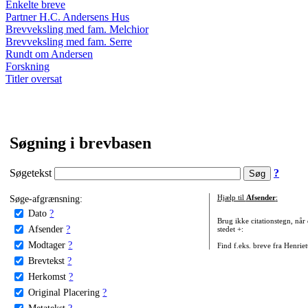
Enkelte breve
Partner H.C. Andersens Hus
Brevveksling med fam. Melchior
Brevveksling med fam. Serre
Rundt om Andersen
Forskning
Titler oversat
Søgning i brevbasen
Søgetekst
?
Søge-afgrænsning:
Hjælp til
Afsender
:
Dato
?
Brug ikke citationstegn, når
Afsender
?
stedet +:
Modtager
?
Find f.eks. breve fra Henrie
Brevtekst
?
Herkomst
?
Original Placering
?
Metatekst
?