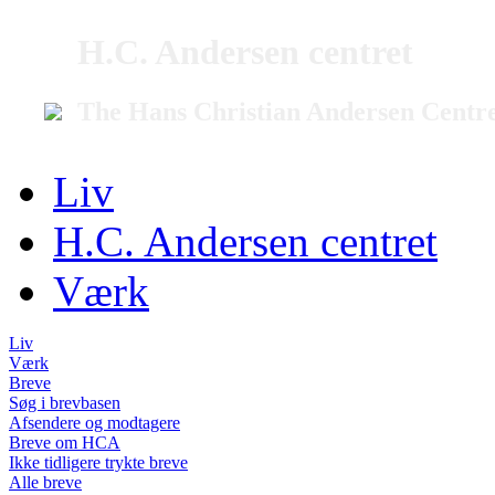
H.C. Andersen centret
The Hans Christian Andersen Centr
Liv
H.C. Andersen centret
Værk
Liv
Værk
Breve
Søg i brevbasen
Afsendere og modtagere
Breve om HCA
Ikke tidligere trykte breve
Alle breve