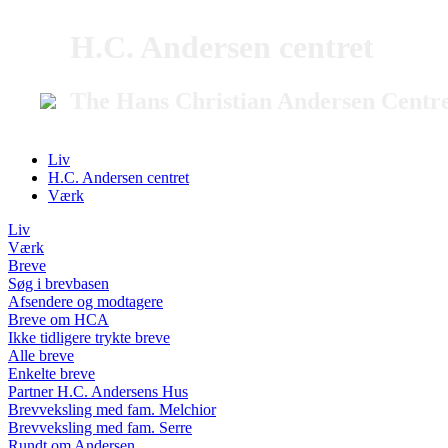
H.C. Andersen centret
The Hans Christian Andersen Centr
Liv
H.C. Andersen centret
Værk
Liv
Værk
Breve
Søg i brevbasen
Afsendere og modtagere
Breve om HCA
Ikke tidligere trykte breve
Alle breve
Enkelte breve
Partner H.C. Andersens Hus
Brevveksling med fam. Melchior
Brevveksling med fam. Serre
Rundt om Andersen