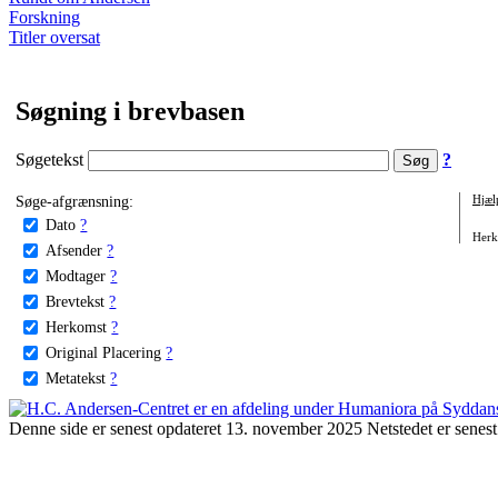
Forskning
Titler oversat
Søgning i brevbasen
Søgetekst
?
Søge-afgrænsning:
Hjæl
Dato
?
Herko
Afsender
?
Modtager
?
Brevtekst
?
Herkomst
?
Original Placering
?
Metatekst
?
Denne side er senest opdateret 13. november 2025 Netstedet er senest