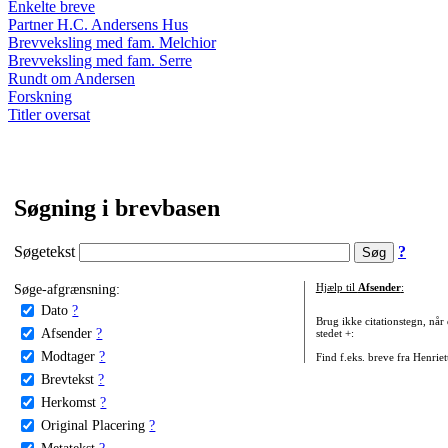
Enkelte breve
Partner H.C. Andersens Hus
Brevveksling med fam. Melchior
Brevveksling med fam. Serre
Rundt om Andersen
Forskning
Titler oversat
Søgning i brevbasen
Søgetekst
?
Søge-afgrænsning:
Hjælp til
Afsender
:
Dato
?
Brug ikke citationstegn, når
Afsender
?
stedet +:
Modtager
?
Find f.eks. breve fra Henrie
Brevtekst
?
Herkomst
?
Original Placering
?
Metatekst
?