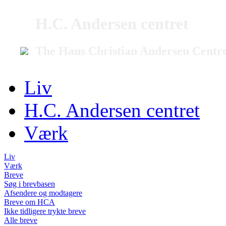
H.C. Andersen centret
The Hans Christian Andersen Centr
Liv
H.C. Andersen centret
Værk
Liv
Værk
Breve
Søg i brevbasen
Afsendere og modtagere
Breve om HCA
Ikke tidligere trykte breve
Alle breve