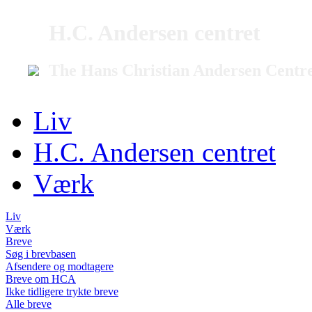
H.C. Andersen centret
The Hans Christian Andersen Centr
Liv
H.C. Andersen centret
Værk
Liv
Værk
Breve
Søg i brevbasen
Afsendere og modtagere
Breve om HCA
Ikke tidligere trykte breve
Alle breve