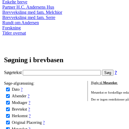
Enkelte breve
Partner H.C. Andersens Hus
Brevveksling med fam. Melchior
Brevveksling med fam. Serre
Rundt om Andersen
Forskning
Titler oversat
Søgning i brevbasen
Søgetekst
?
Søge-afgrænsning:
Hjælp til
Metatekst
:
Dato
?
Metatekst er forskellige reda
Afsender
?
Der er ingen restriktioner på
Modtager
?
Brevtekst
?
Herkomst
?
Original Placering
?
Metatekst
?