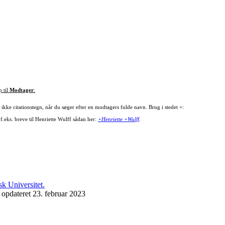
p til
Modtager
:
ikke citationstegn, når du søger efter en modtagers fulde navn. Brug i stedet +:
f.eks. breve til Henriette Wulff sådan her:
+Henriette +Wulff
.
 opdateret 23. februar 2023