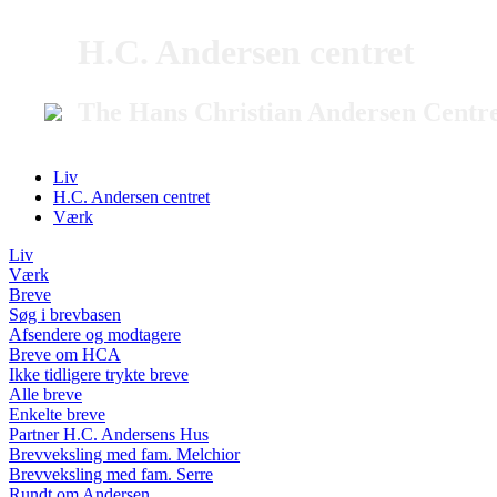
H.C. Andersen centret
The Hans Christian Andersen Centr
Liv
H.C. Andersen centret
Værk
Liv
Værk
Breve
Søg i brevbasen
Afsendere og modtagere
Breve om HCA
Ikke tidligere trykte breve
Alle breve
Enkelte breve
Partner H.C. Andersens Hus
Brevveksling med fam. Melchior
Brevveksling med fam. Serre
Rundt om Andersen