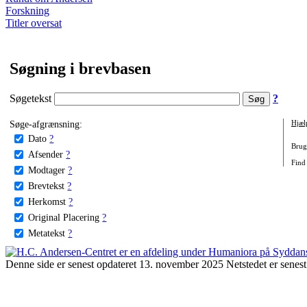
Forskning
Titler oversat
Søgning i brevbasen
Søgetekst
?
Søge-afgrænsning:
Hjæl
Dato
?
Brug 
Afsender
?
Find 
Modtager
?
Brevtekst
?
Herkomst
?
Original Placering
?
Metatekst
?
Denne side er senest opdateret 13. november 2025 Netstedet er senest