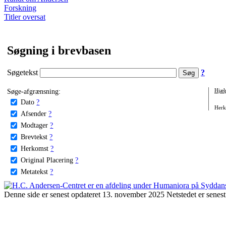
Forskning
Titler oversat
Søgning i brevbasen
Søgetekst
?
Søge-afgrænsning:
Hjæl
Dato
?
Herko
Afsender
?
Modtager
?
Brevtekst
?
Herkomst
?
Original Placering
?
Metatekst
?
Denne side er senest opdateret 13. november 2025 Netstedet er senest