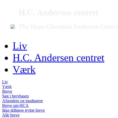
H.C. Andersen centret
The Hans Christian Andersen Centr
Liv
H.C. Andersen centret
Værk
Liv
Værk
Breve
Søg i brevbasen
Afsendere og modtagere
Breve om HCA
Ikke tidligere trykte breve
Alle breve