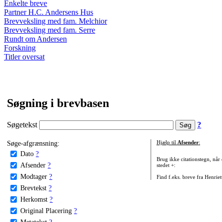
Enkelte breve
Partner H.C. Andersens Hus
Brevveksling med fam. Melchior
Brevveksling med fam. Serre
Rundt om Andersen
Forskning
Titler oversat
Søgning i brevbasen
Søgetekst
?
Søge-afgrænsning:
Hjælp til
Afsender
:
Dato
?
Brug ikke citationstegn, når
Afsender
?
stedet +:
Modtager
?
Find f.eks. breve fra Henrie
Brevtekst
?
Herkomst
?
Original Placering
?
Metatekst
?