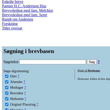
Enkelte breve
Partner H.C. Andersens Hus
Brevveksling med fam. Melchior
Brevveksling med fam. Serre
Rundt om Andersen
Forskning
Titler oversat
Søgning i brevbasen
Søgetekst
?
Søge-afgrænsning:
Hjælp til
Herkomst
:
Dato
?
Herkomst: kilden til den digi
Afsender
?
Modtager
?
Brevtekst
?
Herkomst
?
Original Placering
?
Metatekst
?