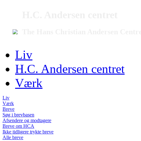
H.C. Andersen centret
The Hans Christian Andersen Centr
Liv
H.C. Andersen centret
Værk
Liv
Værk
Breve
Søg i brevbasen
Afsendere og modtagere
Breve om HCA
Ikke tidligere trykte breve
Alle breve