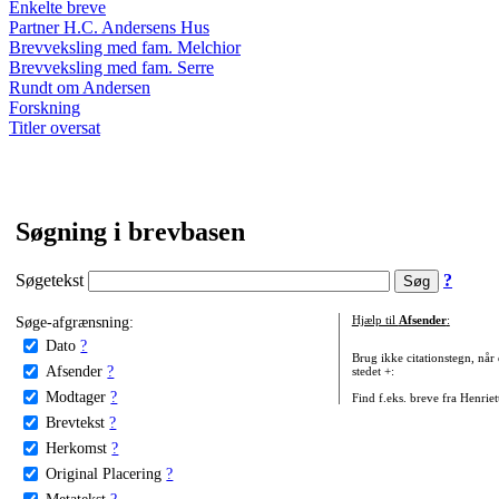
Enkelte breve
Partner H.C. Andersens Hus
Brevveksling med fam. Melchior
Brevveksling med fam. Serre
Rundt om Andersen
Forskning
Titler oversat
Søgning i brevbasen
Søgetekst
?
Søge-afgrænsning:
Hjælp til
Afsender
:
Dato
?
Brug ikke citationstegn, når
Afsender
?
stedet +:
Modtager
?
Find f.eks. breve fra Henrie
Brevtekst
?
Herkomst
?
Original Placering
?
Metatekst
?