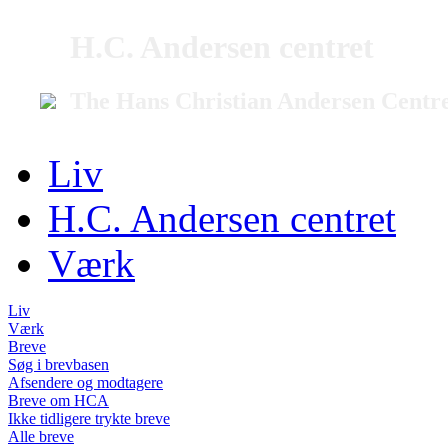
H.C. Andersen centret
The Hans Christian Andersen Centr
Liv
H.C. Andersen centret
Værk
Liv
Værk
Breve
Søg i brevbasen
Afsendere og modtagere
Breve om HCA
Ikke tidligere trykte breve
Alle breve