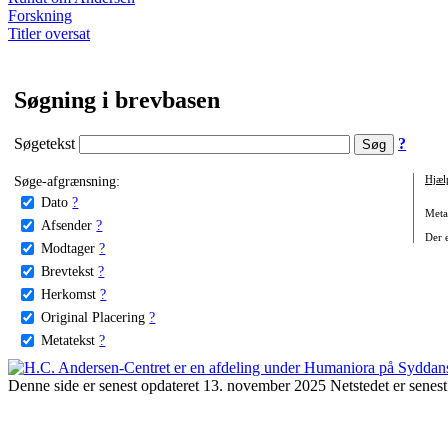
Forskning
Titler oversat
Søgning i brevbasen
Søgetekst
?
Søge-afgrænsning:
Hjæl
Dato
?
Metat
Afsender
?
Der e
Modtager
?
Brevtekst
?
Herkomst
?
Original Placering
?
Metatekst
?
Denne side er senest opdateret 13. november 2025 Netstedet er senest