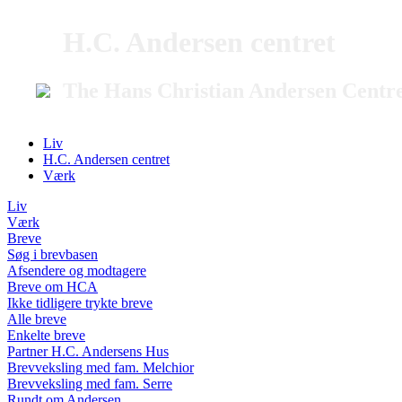
H.C. Andersen centret
The Hans Christian Andersen Centr
Liv
H.C. Andersen centret
Værk
Liv
Værk
Breve
Søg i brevbasen
Afsendere og modtagere
Breve om HCA
Ikke tidligere trykte breve
Alle breve
Enkelte breve
Partner H.C. Andersens Hus
Brevveksling med fam. Melchior
Brevveksling med fam. Serre
Rundt om Andersen