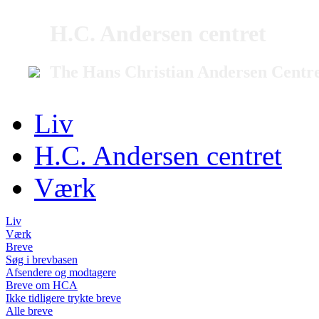
H.C. Andersen centret
The Hans Christian Andersen Centr
Liv
H.C. Andersen centret
Værk
Liv
Værk
Breve
Søg i brevbasen
Afsendere og modtagere
Breve om HCA
Ikke tidligere trykte breve
Alle breve