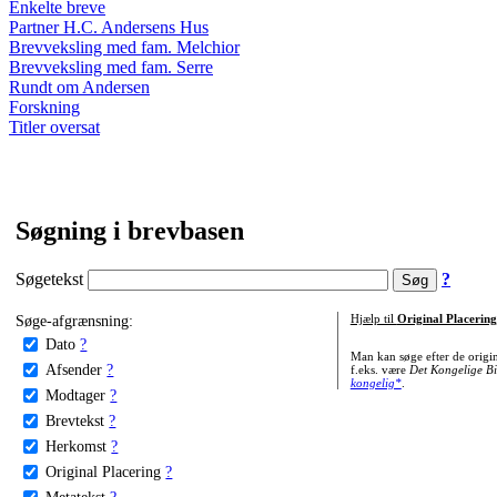
Enkelte breve
Partner H.C. Andersens Hus
Brevveksling med fam. Melchior
Brevveksling med fam. Serre
Rundt om Andersen
Forskning
Titler oversat
Søgning i brevbasen
Søgetekst
?
Søge-afgrænsning:
Hjælp til
Original Placering
Dato
?
Man kan søge efter de origi
Afsender
?
f.eks. være
Det Kongelige Bi
kongelig*
.
Modtager
?
Brevtekst
?
Herkomst
?
Original Placering
?
Metatekst
?