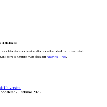
p til
Modtager
:
ikke citationstegn, når du søger efter en modtagers fulde navn. Brug i stedet +:
f.eks. breve til Henriette Wulff sådan her:
+Henriette +Wulff
.
 opdateret 23. februar 2023