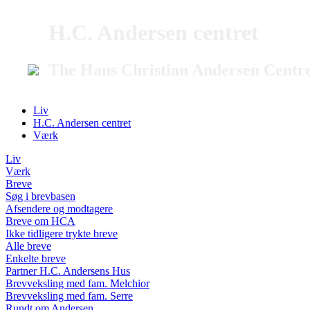
H.C. Andersen centret
The Hans Christian Andersen Centr
Liv
H.C. Andersen centret
Værk
Liv
Værk
Breve
Søg i brevbasen
Afsendere og modtagere
Breve om HCA
Ikke tidligere trykte breve
Alle breve
Enkelte breve
Partner H.C. Andersens Hus
Brevveksling med fam. Melchior
Brevveksling med fam. Serre
Rundt om Andersen