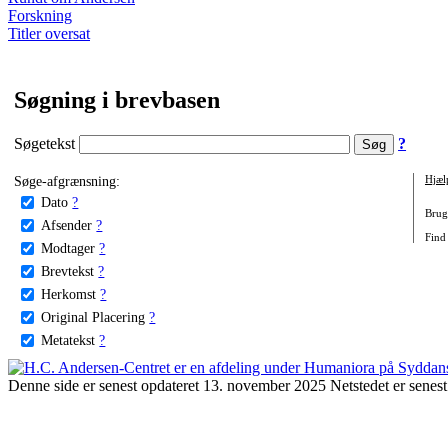
Forskning
Titler oversat
Søgning i brevbasen
Søgetekst
?
Søge-afgrænsning:
Hjæl
Dato
?
Brug 
Afsender
?
Find 
Modtager
?
Brevtekst
?
Herkomst
?
Original Placering
?
Metatekst
?
Denne side er senest opdateret 13. november 2025 Netstedet er senest