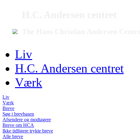
H.C. Andersen centret
The Hans Christian Andersen Centr
Liv
H.C. Andersen centret
Værk
Liv
Værk
Breve
Søg i brevbasen
Afsendere og modtagere
Breve om HCA
Ikke tidligere trykte breve
Alle breve