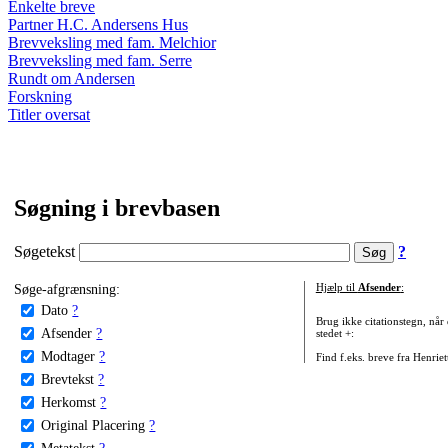
Enkelte breve
Partner H.C. Andersens Hus
Brevveksling med fam. Melchior
Brevveksling med fam. Serre
Rundt om Andersen
Forskning
Titler oversat
Søgning i brevbasen
Søgetekst
?
Søge-afgrænsning:
Hjælp til
Afsender
:
Dato
?
Brug ikke citationstegn, når
Afsender
?
stedet +:
Modtager
?
Find f.eks. breve fra Henrie
Brevtekst
?
Herkomst
?
Original Placering
?
Metatekst
?