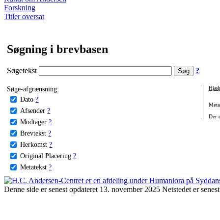
Forskning
Titler oversat
Søgning i brevbasen
Søgetekst
?
Søge-afgrænsning:
Hjæl
Dato
?
Metat
Afsender
?
Der e
Modtager
?
Brevtekst
?
Herkomst
?
Original Placering
?
Metatekst
?
Denne side er senest opdateret 13. november 2025 Netstedet er senest