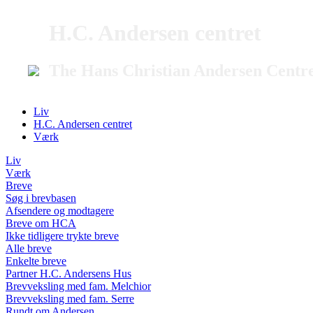
H.C. Andersen centret
The Hans Christian Andersen Centr
Liv
H.C. Andersen centret
Værk
Liv
Værk
Breve
Søg i brevbasen
Afsendere og modtagere
Breve om HCA
Ikke tidligere trykte breve
Alle breve
Enkelte breve
Partner H.C. Andersens Hus
Brevveksling med fam. Melchior
Brevveksling med fam. Serre
Rundt om Andersen