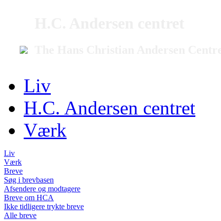
H.C. Andersen centret
The Hans Christian Andersen Centr
Liv
H.C. Andersen centret
Værk
Liv
Værk
Breve
Søg i brevbasen
Afsendere og modtagere
Breve om HCA
Ikke tidligere trykte breve
Alle breve