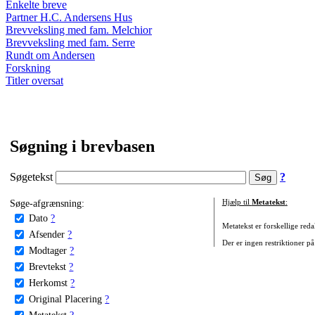
Enkelte breve
Partner H.C. Andersens Hus
Brevveksling med fam. Melchior
Brevveksling med fam. Serre
Rundt om Andersen
Forskning
Titler oversat
Søgning i brevbasen
Søgetekst
?
Søge-afgrænsning:
Hjælp til
Metatekst
:
Dato
?
Metatekst er forskellige reda
Afsender
?
Der er ingen restriktioner på
Modtager
?
Brevtekst
?
Herkomst
?
Original Placering
?
Metatekst
?