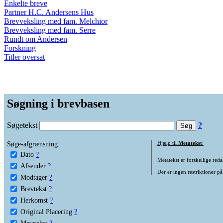
Enkelte breve
Partner H.C. Andersens Hus
Brevveksling med fam. Melchior
Brevveksling med fam. Serre
Rundt om Andersen
Forskning
Titler oversat
Søgning i brevbasen
Søgetekst
?
Søge-afgrænsning:
Hjælp til
Metatekst
:
Dato
?
Metatekst er forskellige reda
Afsender
?
Der er ingen restriktioner på
Modtager
?
Brevtekst
?
Herkomst
?
Original Placering
?
Metatekst
?