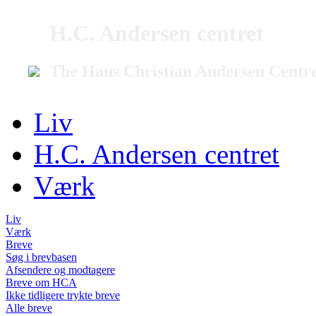
H.C. Andersen centret
The Hans Christian Andersen Centr
Liv
H.C. Andersen centret
Værk
Liv
Værk
Breve
Søg i brevbasen
Afsendere og modtagere
Breve om HCA
Ikke tidligere trykte breve
Alle breve