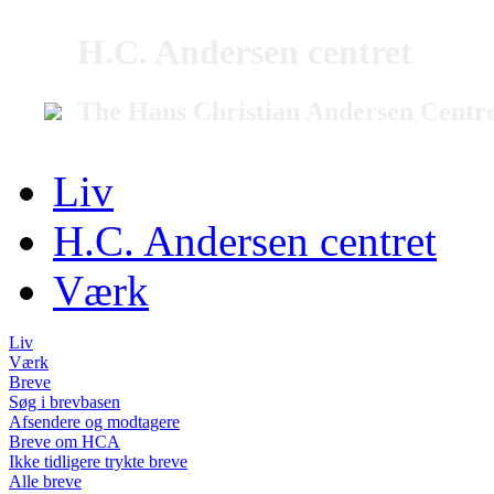
H.C. Andersen centret
The Hans Christian Andersen Centr
Liv
H.C. Andersen centret
Værk
Liv
Værk
Breve
Søg i brevbasen
Afsendere og modtagere
Breve om HCA
Ikke tidligere trykte breve
Alle breve