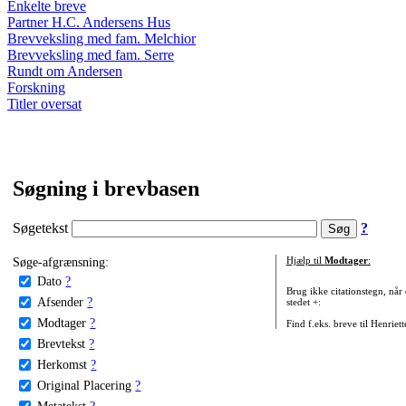
Enkelte breve
Partner H.C. Andersens Hus
Brevveksling med fam. Melchior
Brevveksling med fam. Serre
Rundt om Andersen
Forskning
Titler oversat
Søgning i brevbasen
Søgetekst
?
Søge-afgrænsning:
Hjælp til
Modtager
:
Dato
?
Brug ikke citationstegn, når
Afsender
?
stedet +:
Modtager
?
Find f.eks. breve til Henriet
Brevtekst
?
Herkomst
?
Original Placering
?
Metatekst
?