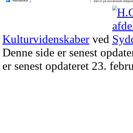
Det er på nuværende tidspun
Kulturvidenskaber
ved
Denne side er senest opdat
er senest opdateret 23. febr