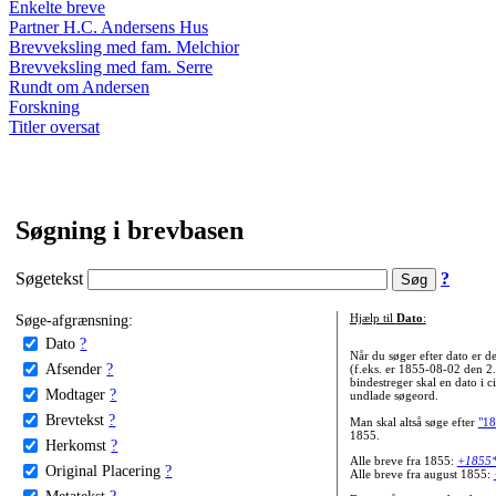
Enkelte breve
Partner H.C. Andersens Hus
Brevveksling med fam. Melchior
Brevveksling med fam. Serre
Rundt om Andersen
Forskning
Titler oversat
Søgning i brevbasen
Søgetekst
?
Søge-afgrænsning:
Hjælp til
Dato
:
Dato
?
Når du søger efter dato er
Afsender
?
(f.eks. er 1855-08-02 den 2
bindestreger skal en dato i c
Modtager
?
undlade søgeord.
Brevtekst
?
Man skal altså søge efter
"18
1855.
Herkomst
?
Alle breve fra 1855:
+1855
Original Placering
?
Alle breve fra august 1855:
Metatekst
?