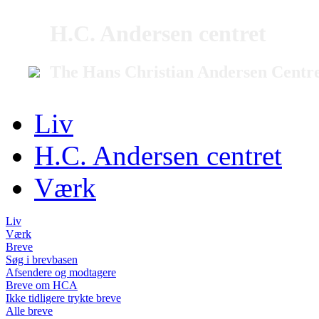
H.C. Andersen centret
The Hans Christian Andersen Centr
Liv
H.C. Andersen centret
Værk
Liv
Værk
Breve
Søg i brevbasen
Afsendere og modtagere
Breve om HCA
Ikke tidligere trykte breve
Alle breve