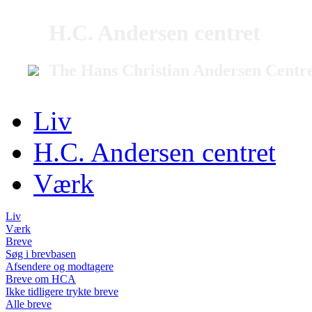
H.C. Andersen centret
The Hans Christian Andersen Centr
Liv
H.C. Andersen centret
Værk
Liv
Værk
Breve
Søg i brevbasen
Afsendere og modtagere
Breve om HCA
Ikke tidligere trykte breve
Alle breve