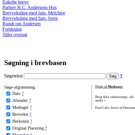
Enkelte breve
Partner H.C. Andersens Hus
Brevveksling med fam. Melchior
Brevveksling med fam. Serre
Rundt om Andersen
Forskning
Titler oversat
Søgning i brevbasen
Søgetekst
?
Søge-afgrænsning:
Hjælp til
Modtager
:
Dato
?
Brug ikke citationstegn, når
Afsender
?
stedet +:
Modtager
?
Find f.eks. breve til Henriet
Brevtekst
?
Herkomst
?
Original Placering
?
Metatekst
?