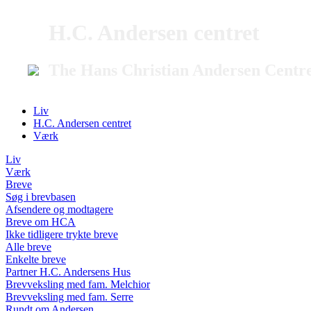
H.C. Andersen centret
The Hans Christian Andersen Centr
Liv
H.C. Andersen centret
Værk
Liv
Værk
Breve
Søg i brevbasen
Afsendere og modtagere
Breve om HCA
Ikke tidligere trykte breve
Alle breve
Enkelte breve
Partner H.C. Andersens Hus
Brevveksling med fam. Melchior
Brevveksling med fam. Serre
Rundt om Andersen