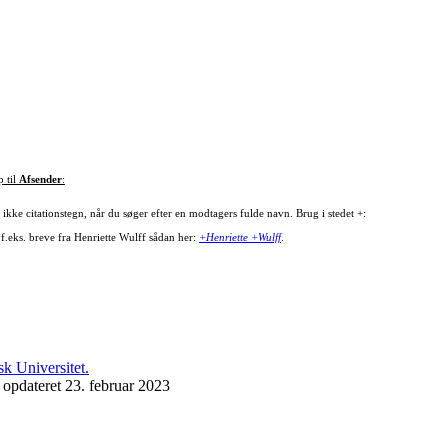
p til
Afsender
:
ikke citationstegn, når du søger efter en modtagers fulde navn. Brug i stedet +:
 f.eks. breve fra Henriette Wulff sådan her:
+Henriette +Wulff
.
 opdateret 23. februar 2023