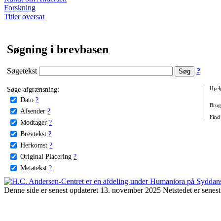
Forskning
Titler oversat
Søgning i brevbasen
Søgetekst
?
Søge-afgrænsning:
Hjæl
Dato
?
Brug 
Afsender
?
Find
Modtager
?
Brevtekst
?
Herkomst
?
Original Placering
?
Metatekst
?
Denne side er senest opdateret 13. november 2025 Netstedet er senest