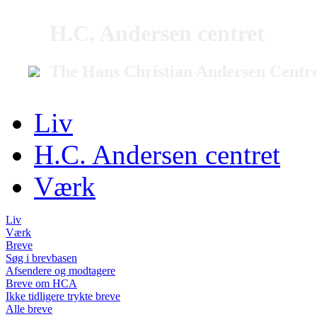
H.C. Andersen centret
The Hans Christian Andersen Centr
Liv
H.C. Andersen centret
Værk
Liv
Værk
Breve
Søg i brevbasen
Afsendere og modtagere
Breve om HCA
Ikke tidligere trykte breve
Alle breve