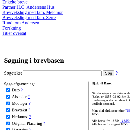
Enkelte breve
Partner H.C. Andersens Hus
Brevveksling med fam. Melchior
Brevveksling med fam. Serre
Rundt om Andersen
Forskning
Titler oversat
Søgning i brevbasen
Søgetekst
?
Søge-afgrænsning:
Hjælp til
Dato
:
Dato
?
Når du søger efter dato er
Afsender
?
(f.eks. er 1855-08-02 den 2
bindestreger skal en dato i c
Modtager
?
undlade søgeord.
Brevtekst
?
Man skal altså søge efter
"18
1855.
Herkomst
?
Alle breve fra 1855:
+1855
Original Placering
?
Alle breve fra august 1855:
Metatekst
?