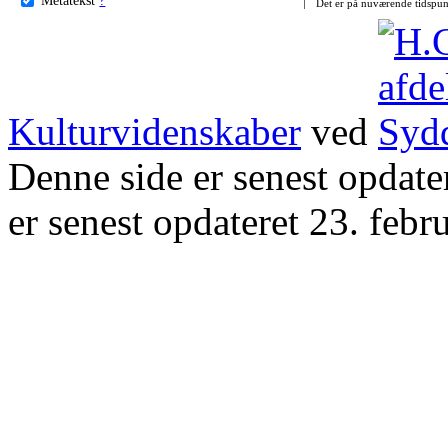
Det er på nuværende tidspun
Kulturvidenskaber
ved
Denne side er senest opdat
er senest opdateret 23. febr