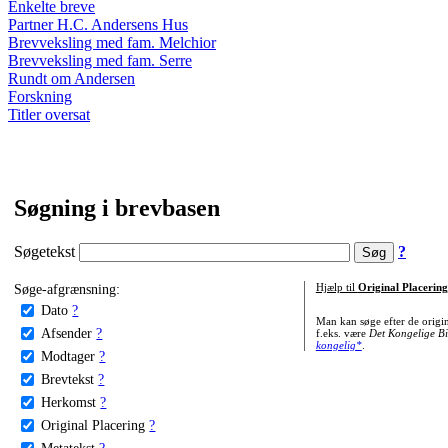
Enkelte breve
Partner H.C. Andersens Hus
Brevveksling med fam. Melchior
Brevveksling med fam. Serre
Rundt om Andersen
Forskning
Titler oversat
Søgning i brevbasen
Søgetekst
?
Søge-afgrænsning:
Hjælp til
Original Placering
Dato
?
Man kan søge efter de origi
Afsender
?
f.eks. være
Det Kongelige Bi
kongelig*
.
Modtager
?
Brevtekst
?
Herkomst
?
Original Placering
?
Metatekst
?