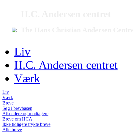
H.C. Andersen centret
The Hans Christian Andersen Centr
Liv
H.C. Andersen centret
Værk
Liv
Værk
Breve
Søg i brevbasen
Afsendere og modtagere
Breve om HCA
Ikke tidligere trykte breve
Alle breve