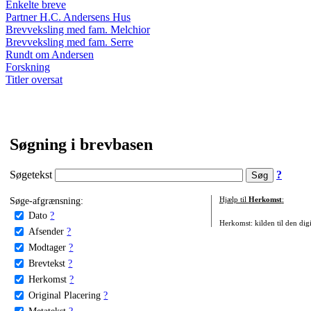
Enkelte breve
Partner H.C. Andersens Hus
Brevveksling med fam. Melchior
Brevveksling med fam. Serre
Rundt om Andersen
Forskning
Titler oversat
Søgning i brevbasen
Søgetekst
?
Søge-afgrænsning:
Hjælp til
Herkomst
:
Dato
?
Herkomst: kilden til den digi
Afsender
?
Modtager
?
Brevtekst
?
Herkomst
?
Original Placering
?
Metatekst
?