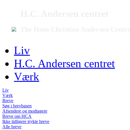
H.C. Andersen centret
The Hans Christian Andersen Centr
Liv
H.C. Andersen centret
Værk
Liv
Værk
Breve
Søg i brevbasen
Afsendere og modtagere
Breve om HCA
Ikke tidligere trykte breve
Alle breve