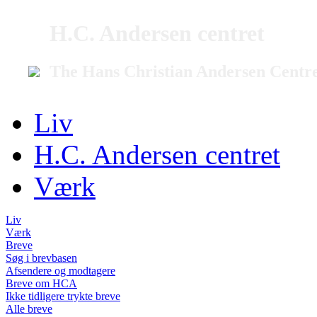
H.C. Andersen centret
The Hans Christian Andersen Centr
Liv
H.C. Andersen centret
Værk
Liv
Værk
Breve
Søg i brevbasen
Afsendere og modtagere
Breve om HCA
Ikke tidligere trykte breve
Alle breve