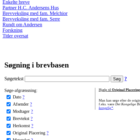
Enkelte breve
Partner H.C. Andersens Hus
Brevveksling med fam. Melchior
Brevveksling med fam. Serre
Rundt om Andersen
Forskning
Titler oversat
Søgning i brevbasen
Søgetekst
?
Søge-afgrænsning:
Hjælp til
Original Placering
Dato
?
Man kan søge efter de origi
Afsender
?
f.eks. være
Det Kongelige Bi
kongelig*
.
Modtager
?
Brevtekst
?
Herkomst
?
Original Placering
?
Metatekst
?