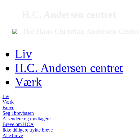
H.C. Andersen centret
The Hans Christian Andersen Centr
Liv
H.C. Andersen centret
Værk
Liv
Værk
Breve
Søg i brevbasen
Afsendere og modtagere
Breve om HCA
Ikke tidligere trykte breve
Alle breve