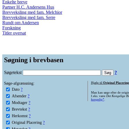
Enkelte breve
Partner H.C. Andersens Hus
Brevveksling med fam. Melchior
Brevveksling med fam. Serre
Rundt om Andersen
Forskning
Titler oversat
Søgning i brevbasen
Søgetekst
?
Søge-afgrænsning:
Hjælp til
Original Placering
Dato
?
Man kan søge efter de origi
Afsender
?
f.eks. være
Det Kongelige Bi
kongelig*
.
Modtager
?
Brevtekst
?
Herkomst
?
Original Placering
?
Metatekst
?