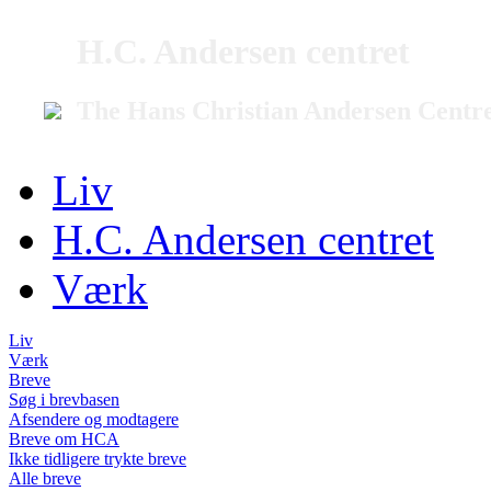
H.C. Andersen centret
The Hans Christian Andersen Centr
Liv
H.C. Andersen centret
Værk
Liv
Værk
Breve
Søg i brevbasen
Afsendere og modtagere
Breve om HCA
Ikke tidligere trykte breve
Alle breve