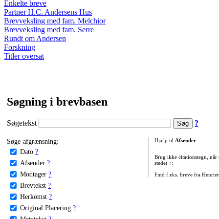
Enkelte breve
Partner H.C. Andersens Hus
Brevveksling med fam. Melchior
Brevveksling med fam. Serre
Rundt om Andersen
Forskning
Titler oversat
Søgning i brevbasen
Søgetekst
?
Søge-afgrænsning:
Hjælp til
Afsender
:
Dato
?
Brug ikke citationstegn, når
Afsender
?
stedet +:
Modtager
?
Find f.eks. breve fra Henrie
Brevtekst
?
Herkomst
?
Original Placering
?
Metatekst
?