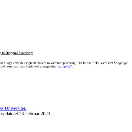
p til
Original Placering
:
kan søge efter de originale breves nuværende placering. Det kunne f.eks. være
Det Kongelige
otek
, som man kan finde ved at søge efter:
kongelig*
.
 opdateret 23. februar 2023