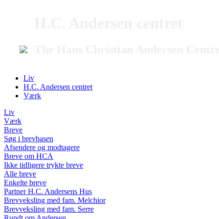
H.C. Andersen centret
The Hans Christian Andersen Centr
Liv
H.C. Andersen centret
Værk
Liv
Værk
Breve
Søg i brevbasen
Afsendere og modtagere
Breve om HCA
Ikke tidligere trykte breve
Alle breve
Enkelte breve
Partner H.C. Andersens Hus
Brevveksling med fam. Melchior
Brevveksling med fam. Serre
Rundt om Andersen