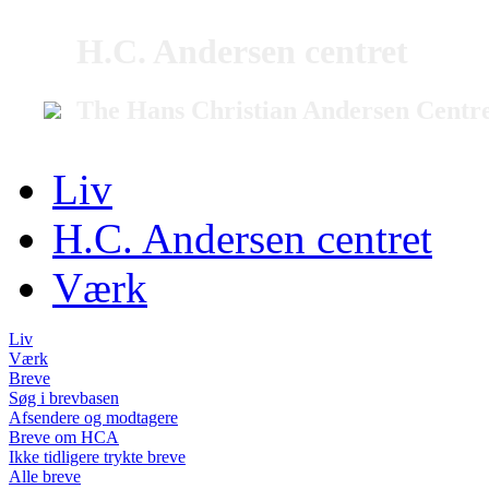
H.C. Andersen centret
The Hans Christian Andersen Centr
Liv
H.C. Andersen centret
Værk
Liv
Værk
Breve
Søg i brevbasen
Afsendere og modtagere
Breve om HCA
Ikke tidligere trykte breve
Alle breve