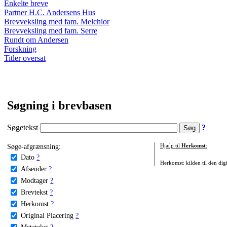
Enkelte breve
Partner H.C. Andersens Hus
Brevveksling med fam. Melchior
Brevveksling med fam. Serre
Rundt om Andersen
Forskning
Titler oversat
Søgning i brevbasen
Søgetekst
?
Søge-afgrænsning:
Hjælp til
Herkomst
:
Dato
?
Herkomst: kilden til den digi
Afsender
?
Modtager
?
Brevtekst
?
Herkomst
?
Original Placering
?
Metatekst
?