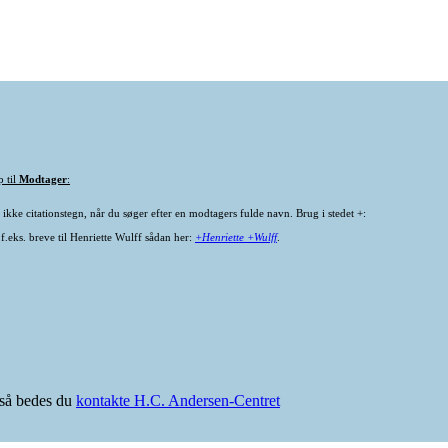
p til
Modtager
:
ikke citationstegn, når du søger efter en modtagers fulde navn. Brug i stedet +:
f.eks. breve til Henriette Wulff sådan her:
+Henriette +Wulff
.
e så bedes du
kontakte H.C. Andersen-Centret