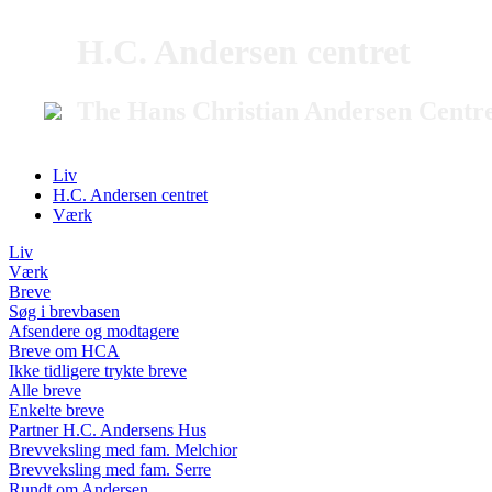
H.C. Andersen centret
The Hans Christian Andersen Centr
Liv
H.C. Andersen centret
Værk
Liv
Værk
Breve
Søg i brevbasen
Afsendere og modtagere
Breve om HCA
Ikke tidligere trykte breve
Alle breve
Enkelte breve
Partner H.C. Andersens Hus
Brevveksling med fam. Melchior
Brevveksling med fam. Serre
Rundt om Andersen