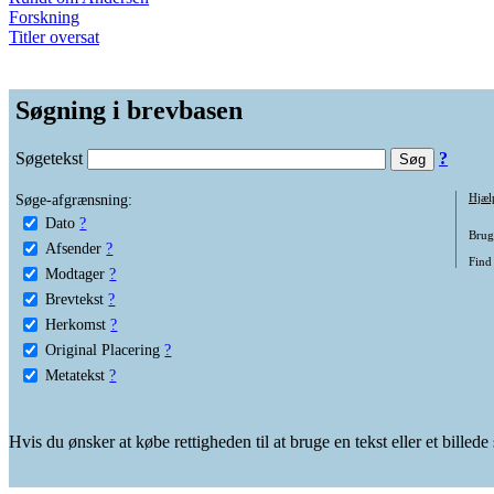
Forskning
Titler oversat
Søgning i brevbasen
Søgetekst
?
Søge-afgrænsning:
Hjæl
Dato
?
Brug 
Afsender
?
Find 
Modtager
?
Brevtekst
?
Herkomst
?
Original Placering
?
Metatekst
?
Hvis du ønsker at købe rettigheden til at bruge en tekst eller et billed