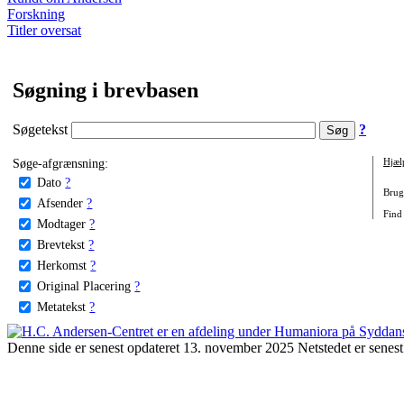
Forskning
Titler oversat
Søgning i brevbasen
Søgetekst
?
Søge-afgrænsning:
Hjæl
Dato
?
Brug 
Afsender
?
Find
Modtager
?
Brevtekst
?
Herkomst
?
Original Placering
?
Metatekst
?
Denne side er senest opdateret 13. november 2025 Netstedet er senest