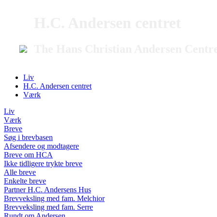
H.C. Andersen centret
The Hans Christian Andersen Centr
Liv
H.C. Andersen centret
Værk
Liv
Værk
Breve
Søg i brevbasen
Afsendere og modtagere
Breve om HCA
Ikke tidligere trykte breve
Alle breve
Enkelte breve
Partner H.C. Andersens Hus
Brevveksling med fam. Melchior
Brevveksling med fam. Serre
Rundt om Andersen