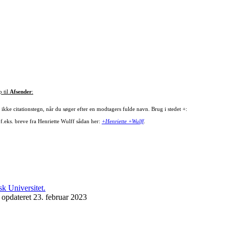
p til
Afsender
:
ikke citationstegn, når du søger efter en modtagers fulde navn. Brug i stedet +:
 f.eks. breve fra Henriette Wulff sådan her:
+Henriette +Wulff
.
 opdateret 23. februar 2023