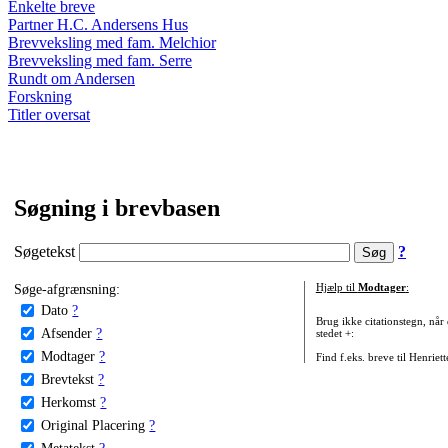
Enkelte breve
Partner H.C. Andersens Hus
Brevveksling med fam. Melchior
Brevveksling med fam. Serre
Rundt om Andersen
Forskning
Titler oversat
Søgning i brevbasen
Søgetekst
?
Søge-afgrænsning:
Hjælp til
Modtager
:
Dato
?
Brug ikke citationstegn, når
Afsender
?
stedet +:
Modtager
?
Find f.eks. breve til Henriet
Brevtekst
?
Herkomst
?
Original Placering
?
Metatekst
?