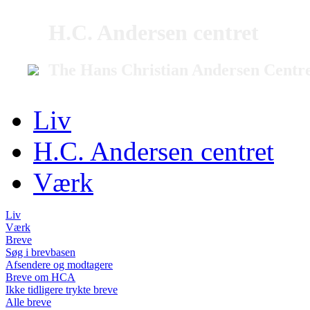
H.C. Andersen centret
The Hans Christian Andersen Centr
Liv
H.C. Andersen centret
Værk
Liv
Værk
Breve
Søg i brevbasen
Afsendere og modtagere
Breve om HCA
Ikke tidligere trykte breve
Alle breve