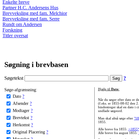
Enkelte breve
Partner H.C. Andersens Hus
Brevveksling med fam. Melchior
Brevveksling med fam. Serre
Rundt om Andersen
Forskning
Titler oversat
Søgning i brevbasen
Søgetekst
?
Søge-afgrænsning:
Hjælp til
Dato
:
Dato
?
Når du søger efter dato er
Afsender
?
(f.eks. er 1855-08-02 den 2
bindestreger skal en dato i c
Modtager
?
undlade søgeord.
Brevtekst
?
Man skal altså søge efter
"18
1855.
Herkomst
?
Alle breve fra 1855:
+1855
Original Placering
?
Alle breve fra august 1855:
Metatekst
?