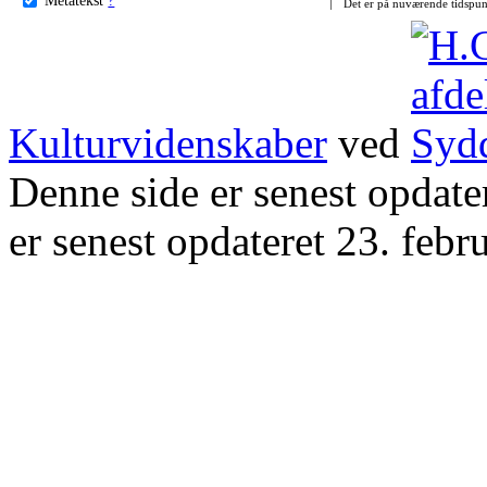
Det er på nuværende tidspun
Kulturvidenskaber
ved
Denne side er senest opdat
er senest opdateret 23. febr