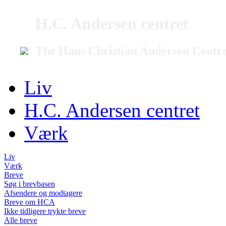
H.C. Andersen centret
The Hans Christian Andersen Centr
Liv
H.C. Andersen centret
Værk
Liv
Værk
Breve
Søg i brevbasen
Afsendere og modtagere
Breve om HCA
Ikke tidligere trykte breve
Alle breve