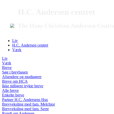
H.C. Andersen centret
The Hans Christian Andersen Centr
Liv
H.C. Andersen centret
Værk
Liv
Værk
Breve
Søg i brevbasen
Afsendere og modtagere
Breve om HCA
Ikke tidligere trykte breve
Alle breve
Enkelte breve
Partner H.C. Andersens Hus
Brevveksling med fam. Melchior
Brevveksling med fam. Serre
Rundt om Andersen