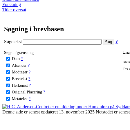
Forskning
Titler oversat
Søgning i brevbasen
Søgetekst
?
Søge-afgrænsning:
Hjæl
Dato
?
Metat
Afsender
?
Der e
Modtager
?
Brevtekst
?
Herkomst
?
Original Placering
?
Metatekst
?
Denne side er senest opdateret 13. november 2025 Netstedet er senest