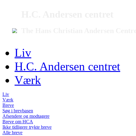
H.C. Andersen centret
The Hans Christian Andersen Centr
Liv
H.C. Andersen centret
Værk
Liv
Værk
Breve
Søg i brevbasen
Afsendere og modtagere
Breve om HCA
Ikke tidligere trykte breve
Alle breve