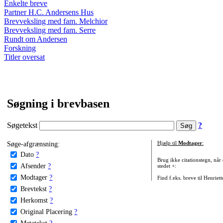
Enkelte breve
Partner H.C. Andersens Hus
Brevveksling med fam. Melchior
Brevveksling med fam. Serre
Rundt om Andersen
Forskning
Titler oversat
Søgning i brevbasen
Søgetekst
?
Søge-afgrænsning:
Hjælp til
Modtager
:
Dato
?
Brug ikke citationstegn, når
Afsender
?
stedet +:
Modtager
?
Find f.eks. breve til Henriet
Brevtekst
?
Herkomst
?
Original Placering
?
Metatekst
?