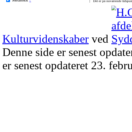
Det er på nuværende tidspun
Kulturvidenskaber
ved
Denne side er senest opdat
er senest opdateret 23. febr