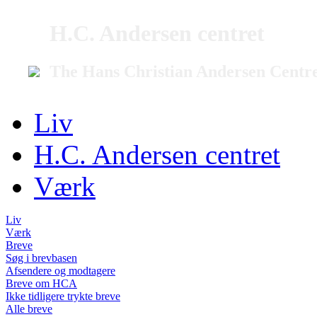
H.C. Andersen centret
The Hans Christian Andersen Centr
Liv
H.C. Andersen centret
Værk
Liv
Værk
Breve
Søg i brevbasen
Afsendere og modtagere
Breve om HCA
Ikke tidligere trykte breve
Alle breve