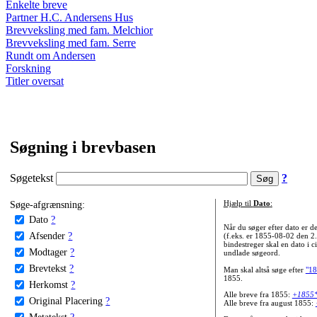
Enkelte breve
Partner H.C. Andersens Hus
Brevveksling med fam. Melchior
Brevveksling med fam. Serre
Rundt om Andersen
Forskning
Titler oversat
Søgning i brevbasen
Søgetekst
?
Søge-afgrænsning:
Hjælp til
Dato
:
Dato
?
Når du søger efter dato er
Afsender
?
(f.eks. er 1855-08-02 den 2
bindestreger skal en dato i c
Modtager
?
undlade søgeord.
Brevtekst
?
Man skal altså søge efter
"18
1855.
Herkomst
?
Alle breve fra 1855:
+1855
Original Placering
?
Alle breve fra august 1855:
Metatekst
?