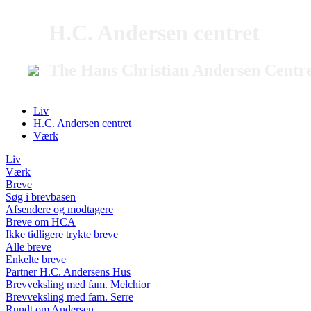
H.C. Andersen centret
The Hans Christian Andersen Centr
Liv
H.C. Andersen centret
Værk
Liv
Værk
Breve
Søg i brevbasen
Afsendere og modtagere
Breve om HCA
Ikke tidligere trykte breve
Alle breve
Enkelte breve
Partner H.C. Andersens Hus
Brevveksling med fam. Melchior
Brevveksling med fam. Serre
Rundt om Andersen