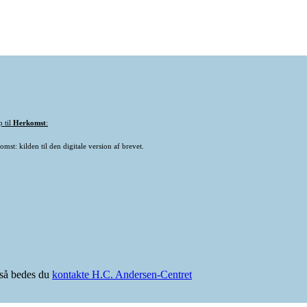
p til
Herkomst
:
mst: kilden til den digitale version af brevet.
e så bedes du
kontakte H.C. Andersen-Centret