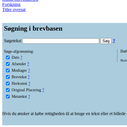
Forskning
Titler oversat
Søgning i brevbasen
Søgetekst
?
Søge-afgrænsning:
Hjæl
Dato
?
Herko
Afsender
?
Modtager
?
Brevtekst
?
Herkomst
?
Original Placering
?
Metatekst
?
Hvis du ønsker at købe rettigheden til at bruge en tekst eller et billed