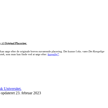
p til
Original Placering
:
kan søge efter de originale breves nuværende placering. Det kunne f.eks. være
Det Kongelige
otek
, som man kan finde ved at søge efter:
kongelig*
.
 opdateret 23. februar 2023