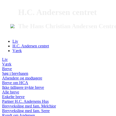
H.C. Andersen centret
The Hans Christian Andersen Centr
Liv
H.C. Andersen centret
Værk
Liv
Værk
Breve
Søg i brevbasen
Afsendere og modtagere
Breve om HCA
Ikke tidligere trykte breve
Alle breve
Enkelte breve
Partner H.C. Andersens Hus
Brevveksling med fam. Melchior
Brevveksling med fam. Serre
Rundt om Andersen